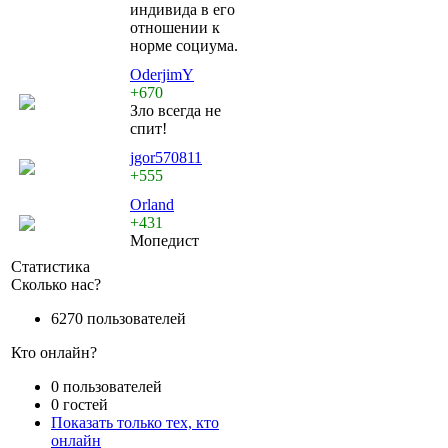
индивида в его
отношении к
норме социума.
OderjimY
+670
Зло всегда не
спит!
jgor570811
+555
Orland
+431
Мопедист
Статистика
Сколько нас?
6270 пользователей
Кто онлайн?
0 пользователей
0 гостей
Показать только тех, кто
онлайн