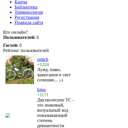
Карты
Библиотека
Терминология
Регистрация
Правила сайта
Кто онлайн?
Пользователей:
0
Гостей:
0
Рейтинг пользователей
omich
+1224
Лужу, паяю,
зажигания и свет
сочиняю... ;-)
lotos
+1171
Двухколесное ТС -
это знаковый,
визуальный код
показывающий
степень
девиантности