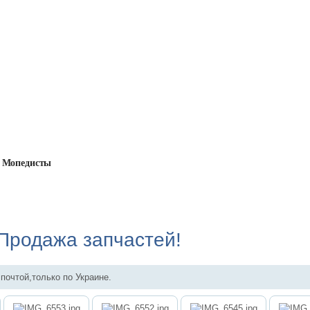
Мопедисты
ьбомы
→
Продажа запчастей!
родажа запчастей!
почтой,только по Украине.