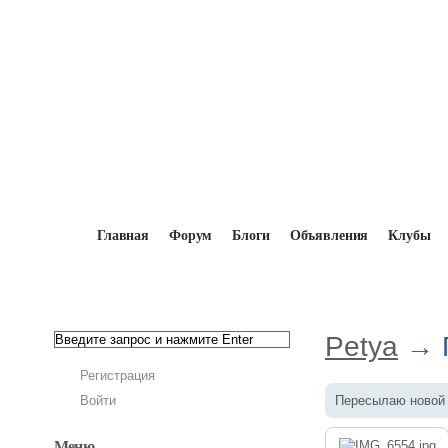
Главная
Форум
Блоги
Объявления
Клубы
Главная
→
Мопедисты
→
Petya
→
Фотоал
Petya
→ П
Регистрация
Войти
Пересылаю новой 
Меню