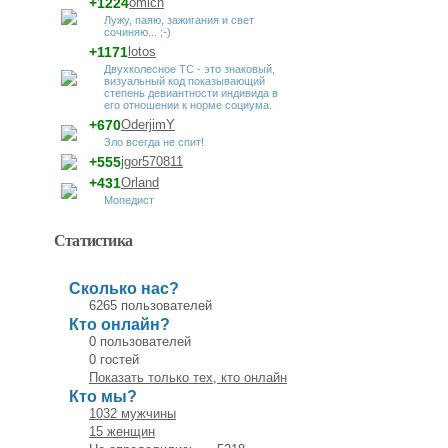
+1224
omich
Лужу, паяю, зажигания и свет
сочиняю... ;-)
+1171
lotos
Двухколесное ТС - это знаковый,
визуальный код показывающий
степень девиантности индивида в
его отношении к норме социума.
+670
OderjimY
Зло всегда не спит!
+555
jgor570811
+431
Orland
Мопедист
Статистика
Сколько нас?
6265 пользователей
Кто онлайн?
0 пользователей
0 гостей
Показать только тех, кто онлайн
Кто мы?
1032 мужчины
15 женщин