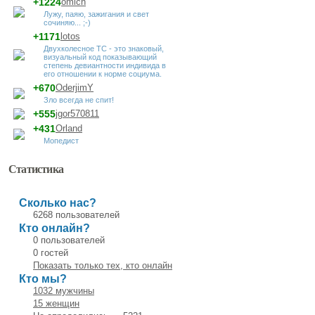
+1224
omich
Лужу, паяю, зажигания и свет
сочиняю... ;-)
+1171
lotos
Двухколесное ТС - это знаковый,
визуальный код показывающий
степень девиантности индивида в
его отношении к норме социума.
+670
OderjimY
Зло всегда не спит!
+555
jgor570811
+431
Orland
Мопедист
Статистика
Сколько нас?
6268 пользователей
Кто онлайн?
0 пользователей
0 гостей
Показать только тех, кто онлайн
Кто мы?
1032 мужчины
15 женщин