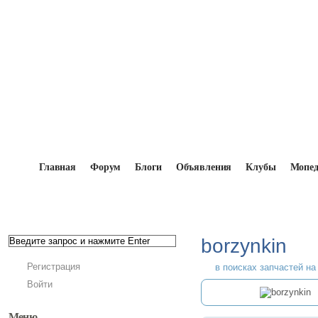
Главная
Форум
Блоги
Объявления
Клубы
Мопе
Главная
→
Мопедисты
→
borzynkin
borzynkin
Регистрация
в поисках запчастей на
Войти
Меню