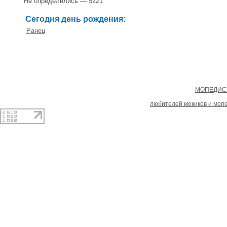
Не определились — 5221
Сегодня день рождения:
Ранец
Copyright
МОПЕДИСТ
При копировании материал
любителей мокиков и моп