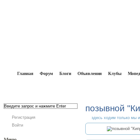
Главная
Форум
Блоги
Объявления
Клубы
Мопе
Главная
→
Мопедисты
→
позывной "Кипр"
позывной "Ки
Регистрация
здесь ходим только мы 
Войти
Меню