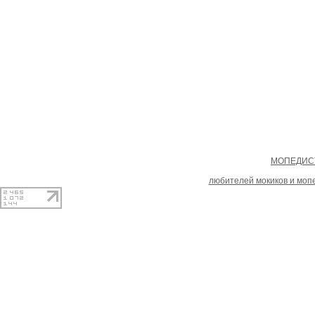
Copyright
МОПЕДИСТ
При копировании материал
любителей мокиков и моп