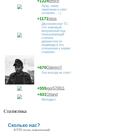
+1224
omich
Лужу, паяю,
зажигания и свет
сочиняю... ;-)
+1171
lotos
Двухколесное ТС -
это знаковый,
визуальный код
показывающий
степень
девиантности
индивида в его
отношении к норме
социума.
+670
OderjimY
Зло всегда не спит!
+555
jgor570811
+431
Orland
Мопедист
Статистика
Сколько нас?
6270 пользователей