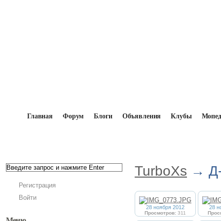
Главная
Форум
Блоги
Объявления
Клубы
Мопе
Главная
→
Мопедисты
→
TurboXs
→
Фотоальбо
TurboXs
→ Д
Регистрация
Войти
28 ноября 2012
28 н
Просмотров:
311
Прос
Меню