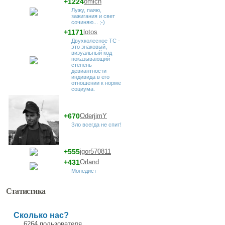
+1224
omich
Лужу, паяю,
зажигания и свет
сочиняю... ;-)
+1171
lotos
Двухколесное ТС -
это знаковый,
визуальный код
показывающий
степень
девиантности
индивида в его
отношении к норме
социума.
+670
OderjimY
Зло всегда не спит!
+555
jgor570811
+431
Orland
Мопедист
Статистика
Сколько нас?
6264 пользователя