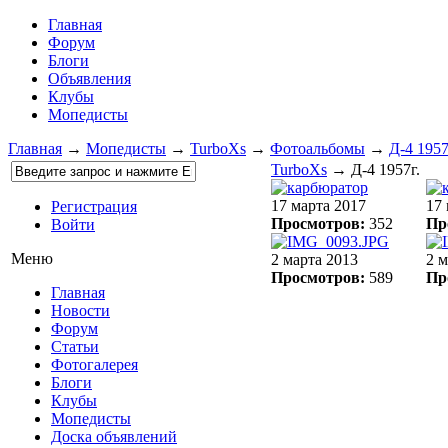
Главная
Форум
Блоги
Объявления
Клубы
Мопедисты
Главная
→
Мопедисты
→
TurboXs
→
Фотоальбомы
→
Д-4 1957
TurboXs
→ Д-4 1957г.
17 марта 2017
17 
Регистрация
Просмотров:
352
Пр
Войти
Меню
2 марта 2013
2 м
Просмотров:
589
Пр
Главная
Новости
Форум
Статьи
Фотогалерея
Блоги
Клубы
Мопедисты
Доска объявлений