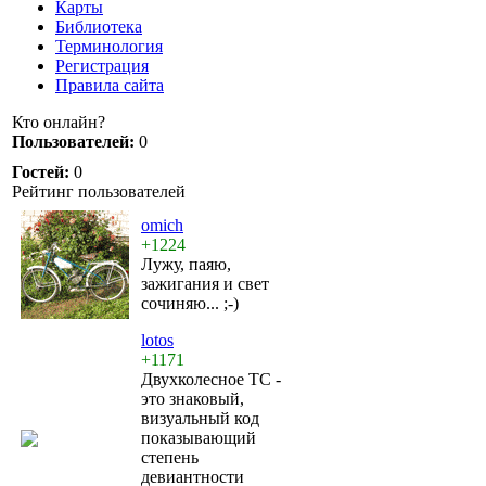
Карты
Библиотека
Терминология
Регистрация
Правила сайта
Кто онлайн?
Пользователей:
0
Гостей:
0
Рейтинг пользователей
omich
+1224
Лужу, паяю,
зажигания и свет
сочиняю... ;-)
lotos
+1171
Двухколесное ТС -
это знаковый,
визуальный код
показывающий
степень
девиантности