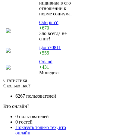
индивида в его
отношении к
норме социума.
OderjimY
+670
Зло всегда не
спит!
jgor570811
+555
Orland
+431
Мопедист
Статистика
Сколько нас?
6267 пользователей
Кто онлайн?
0 пользователей
0 гостей
Показать только тех, кто
онлайн