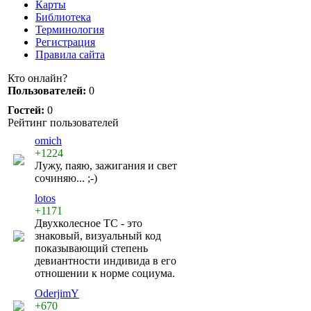
Карты
Библиотека
Терминология
Регистрация
Правила сайта
Кто онлайн?
Пользователей:
0
Гостей:
0
Рейтинг пользователей
omich
+1224
Лужу, паяю, зажигания и свет
сочиняю... ;-)
lotos
+1171
Двухколесное ТС - это
знаковый, визуальный код
показывающий степень
девиантности индивида в его
отношении к норме социума.
OderjimY
+670