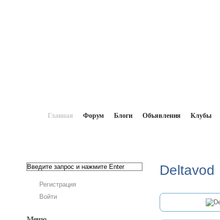
Главная
Форум
Блоги
Объявления
Клубы
Главная
→
Мопедисты
→
Deltavod
Deltavod
Регистрация
Войти
Меню