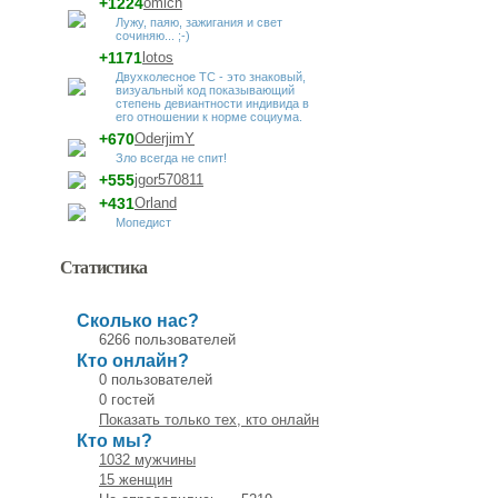
+1224
omich
Лужу, паяю, зажигания и свет
сочиняю... ;-)
+1171
lotos
Двухколесное ТС - это знаковый,
визуальный код показывающий
степень девиантности индивида в
его отношении к норме социума.
+670
OderjimY
Зло всегда не спит!
+555
jgor570811
+431
Orland
Мопедист
Статистика
Сколько нас?
6266 пользователей
Кто онлайн?
0 пользователей
0 гостей
Показать только тех, кто онлайн
Кто мы?
1032 мужчины
15 женщин