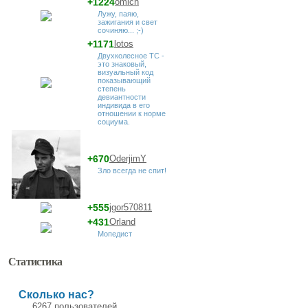
+1224
omich
Лужу, паяю,
зажигания и свет
сочиняю... ;-)
+1171
lotos
Двухколесное ТС -
это знаковый,
визуальный код
показывающий
степень
девиантности
индивида в его
отношении к норме
социума.
+670
OderjimY
Зло всегда не спит!
+555
jgor570811
+431
Orland
Мопедист
Статистика
Сколько нас?
6267 пользователей