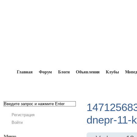
Главная
Форум
Блоги
Объявления
Клубы
Мопе
Главная
→
Мопедисты
→
Vader
→
Фотоальбомы
kastom-transport.jpg
147125683
Регистрация
dnepr-11-k
Войти
Меню