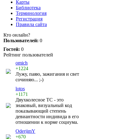
Карты
Библиотека
Терминология
Регистрация
Правила сайта
Кто онлайн?
Пользователей:
0
Гостей:
0
Рейтинг пользователей
omich
+1224
Лужу, паяю, зажигания и свет
сочиняю... ;-)
lotos
+1171
Двухколесное ТС - это
знаковый, визуальный код
показывающий степень
девиантности индивида в его
отношении к норме социума.
OderjimY
+670