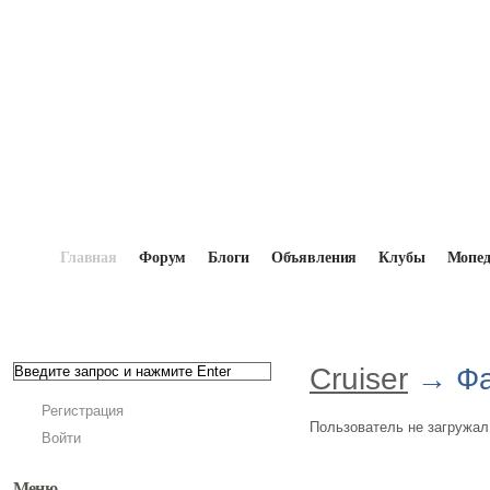
Главная
Форум
Блоги
Объявления
Клубы
Мопе
Главная
→
Мопедисты
→
Cruiser
→
Файловый а
Cruiser
→ Ф
Регистрация
Пользователь не загружал
Войти
Меню