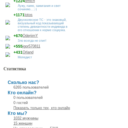
+1224
omich
Лужу, паяю, зажигания и свет
сочиняю... ;-)
+1171
lotos
Двухколесное ТС - это знаковый,
визуальный код показывающий
степень девиантности индивида в
его отношении к норме социума.
+670
OderjimY
Зло всегда не спит!
+555
jgor570811
+431
Orland
Мопедист
Статистика
Сколько нас?
6265 пользователей
Кто онлайн?
0 пользователей
0 гостей
Показать только тех, кто онлайн
Кто мы?
1032 мужчины
15 женщин