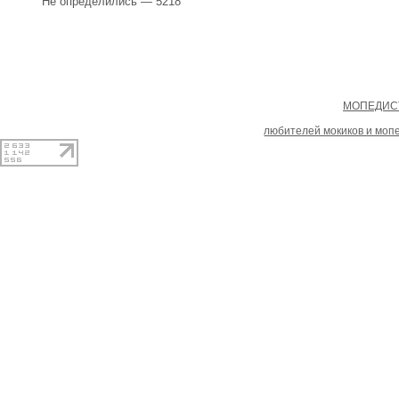
Не определились — 5218
Copyright
МОПЕДИСТ
При копировании материал
любителей мокиков и моп