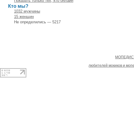
Показать только тех, кто онлайн
Кто мы?
1032 мужчины
15 женщин
Не определились — 5217
Copyright
МОПЕДИСТ
При копировании материал
любителей мокиков и моп