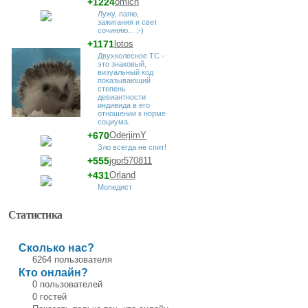
+1224
omich
Лужу, паяю,
зажигания и свет
сочиняю... ;-)
+1171
lotos
Двухколесное ТС -
это знаковый,
визуальный код
показывающий
степень
девиантности
индивида в его
отношении к норме
социума.
+670
OderjimY
Зло всегда не спит!
+555
jgor570811
+431
Orland
Мопедист
Статистика
Сколько нас?
6264 пользователя
Кто онлайн?
0 пользователей
0 гостей