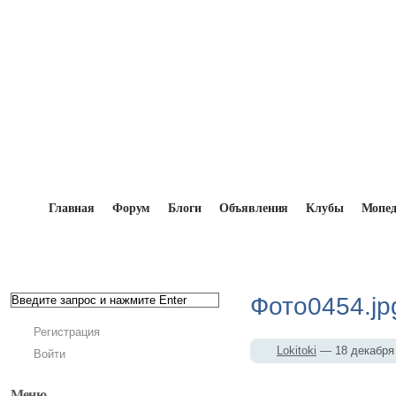
Главная
Форум
Блоги
Объявления
Клубы
Мопе
Главная
→
Мопедисты
→
Lokitoki
→
Фотоальбо
Фото0454.jp
Регистрация
Lokitoki
— 18 декабря
Войти
Меню