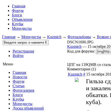
Главная
Форум
Блоги
Объявления
Клубы
Мопедисты
Главная
→
Мопедисты
→
Kuzmich
→
Фотоальбомы
→
Всякие 
DSCN1690.JPG
Kuzmich
— 15 октября 2
Регистрация
Код для форума:
Войти
Меню
ЦПГ на 139QMB со сталь
Комментарии (
1
)
Главная
Kuzmich
#
15 октября 201
Новости
Гильза сд
Форум
Статьи
и закале
Фотогалерея
обкатки.
Блоги
Клубы
куба).
Мопедисты
Доска объявлений