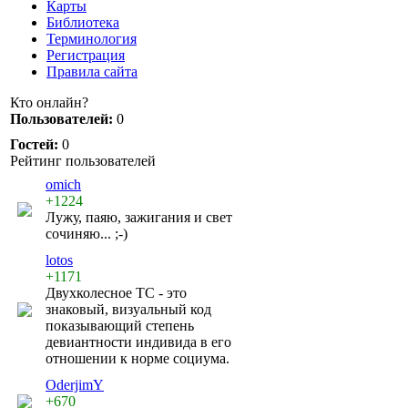
Карты
Библиотека
Терминология
Регистрация
Правила сайта
Кто онлайн?
Пользователей:
0
Гостей:
0
Рейтинг пользователей
omich
+1224
Лужу, паяю, зажигания и свет
сочиняю... ;-)
lotos
+1171
Двухколесное ТС - это
знаковый, визуальный код
показывающий степень
девиантности индивида в его
отношении к норме социума.
OderjimY
+670