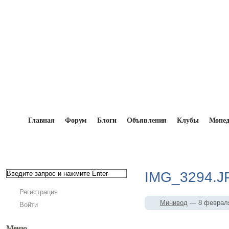
Главная
Форум
Блоги
Объявления
Клубы
Мопе
Главная
→
Мопедисты
→
Минивод
→
Фотоальб
IMG_3294.J
Регистрация
Минивод
— 8 феврал
Войти
Меню