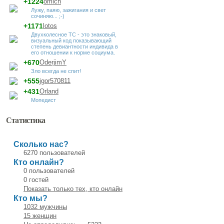
+1224
omich
Лужу, паяю, зажигания и свет
сочиняю... ;-)
+1171
lotos
Двухколесное ТС - это знаковый,
визуальный код показывающий
степень девиантности индивида в
его отношении к норме социума.
+670
OderjimY
Зло всегда не спит!
+555
jgor570811
+431
Orland
Мопедист
Статистика
Сколько нас?
6270 пользователей
Кто онлайн?
0 пользователей
0 гостей
Показать только тех, кто онлайн
Кто мы?
1032 мужчины
15 женщин