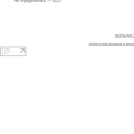
Не определились — 5223
Copyright
МОПЕДИСТ
При копировании материал
любителей мокиков и моп