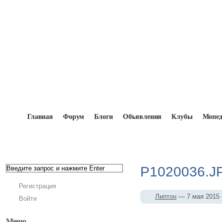
Главная
Форум
Блоги
Объявления
Клубы
Мопе
Главная
→
Мопедисты
→
Липтон
→
Фотоальбом
P1020036.J
Регистрация
Липтон
— 7 мая 201
Войти
Меню