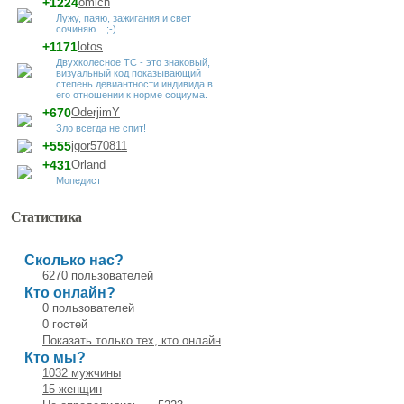
+1224
omich
Лужу, паяю, зажигания и свет
сочиняю... ;-)
+1171
lotos
Двухколесное ТС - это знаковый,
визуальный код показывающий
степень девиантности индивида в
его отношении к норме социума.
+670
OderjimY
Зло всегда не спит!
+555
jgor570811
+431
Orland
Мопедист
Статистика
Сколько нас?
6270 пользователей
Кто онлайн?
0 пользователей
0 гостей
Показать только тех, кто онлайн
Кто мы?
1032 мужчины
15 женщин