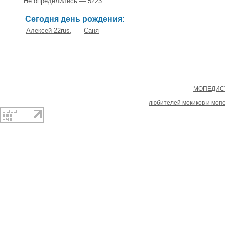
Не определились — 5223
Сегодня день рождения:
Алексей 22rus
,
Саня
Copyright
МОПЕДИСТ
При копировании материал
любителей мокиков и моп