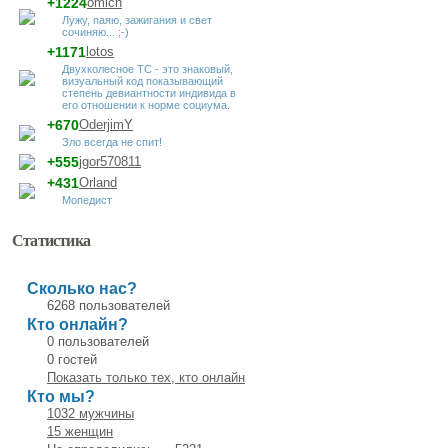
+1224
omich
Лужу, паяю, зажигания и свет
сочиняю... ;-)
+1171
lotos
Двухколесное ТС - это знаковый,
визуальный код показывающий
степень девиантности индивида в
его отношении к норме социума.
+670
OderjimY
Зло всегда не спит!
+555
jgor570811
+431
Orland
Мопедист
Статистика
Сколько нас?
6268 пользователей
Кто онлайн?
0 пользователей
0 гостей
Показать только тех, кто онлайн
Кто мы?
1032 мужчины
15 женщин