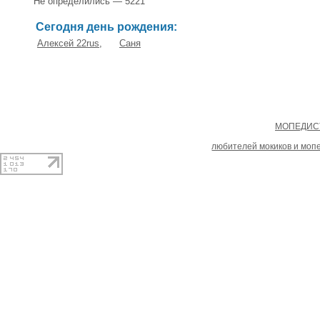
Не определились — 5221
Сегодня день рождения:
Алексей 22rus
,
Саня
Copyright
МОПЕДИСТ
При копировании материал
любителей мокиков и моп