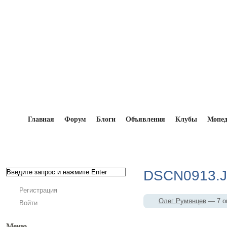
Главная
Форум
Блоги
Объявления
Клубы
Мопе
Главная
→
Мопедисты
→
Олег Румянцев
→
Фото
DSCN0913.
Регистрация
Олег Румянцев
— 7 о
Войти
Меню