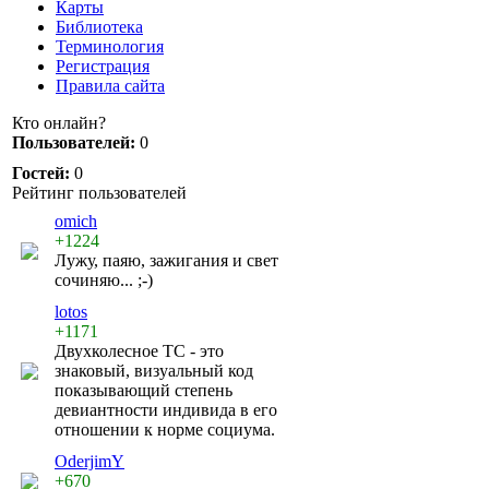
Карты
Библиотека
Терминология
Регистрация
Правила сайта
Кто онлайн?
Пользователей:
0
Гостей:
0
Рейтинг пользователей
omich
+1224
Лужу, паяю, зажигания и свет
сочиняю... ;-)
lotos
+1171
Двухколесное ТС - это
знаковый, визуальный код
показывающий степень
девиантности индивида в его
отношении к норме социума.
OderjimY
+670