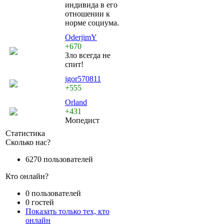
индивида в его
отношении к
норме социума.
OderjimY
+670
Зло всегда не
спит!
jgor570811
+555
Orland
+431
Мопедист
Статистика
Сколько нас?
6270 пользователей
Кто онлайн?
0 пользователей
0 гостей
Показать только тех, кто
онлайн