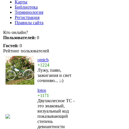
Карты
Библиотека
Терминология
Регистрация
Правила сайта
Кто онлайн?
Пользователей:
0
Гостей:
0
Рейтинг пользователей
omich
+1224
Лужу, паяю,
зажигания и свет
сочиняю... ;-)
lotos
+1171
Двухколесное ТС -
это знаковый,
визуальный код
показывающий
степень
девиантности