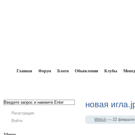
Главная
Форум
Блоги
Объявления
Клубы
Мопе
Главная
→
Мопедисты
→
Wittich
→
Фотоальбом
новая игла.j
Регистрация
Wittich
— 22 февраля
Войти
Меню