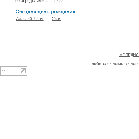
Не определились — 5222
Сегодня день рождения:
Алексей 22rus
,
Саня
Copyright
МОПЕДИСТ
При копировании материал
любителей мокиков и моп