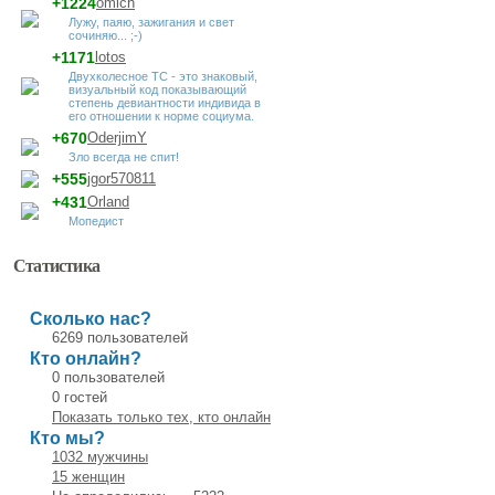
+1224
omich
Лужу, паяю, зажигания и свет
сочиняю... ;-)
+1171
lotos
Двухколесное ТС - это знаковый,
визуальный код показывающий
степень девиантности индивида в
его отношении к норме социума.
+670
OderjimY
Зло всегда не спит!
+555
jgor570811
+431
Orland
Мопедист
Статистика
Сколько нас?
6269 пользователей
Кто онлайн?
0 пользователей
0 гостей
Показать только тех, кто онлайн
Кто мы?
1032 мужчины
15 женщин