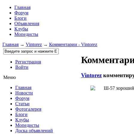
Главная
Форум
Блоги
Объявления
Клубы
Мопедисты
Главная
→
Vintorez
→
Комментарии - Vintorez
Комментарии
Регистрация
Войти
Vintorez
комментиру
Меню
Главная
Ш-57 хороший
Новости
Форум
Статьи
Фотогалерея
Блоги
Клубы
Мопедисты
Доска объявлений