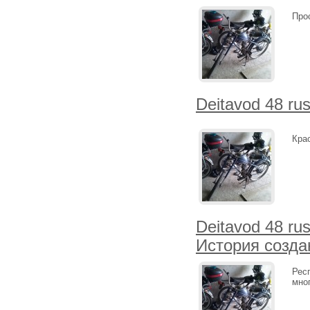
Про
Deitavod 48 ru
Кра
Deitavod 48 ru
История созда
Рес
мно