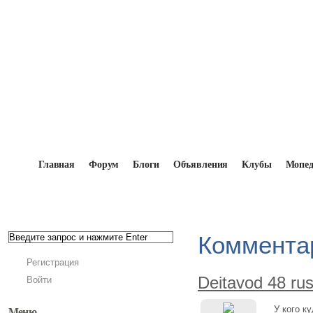
Главная
Форум
Блоги
Объявления
Клубы
Мопе
Главная
→
Deitavod 48 rus
→
Комментарии - Deita
Комментар
Регистрация
Deitavod 48 ru
Войти
У кого к
Меню