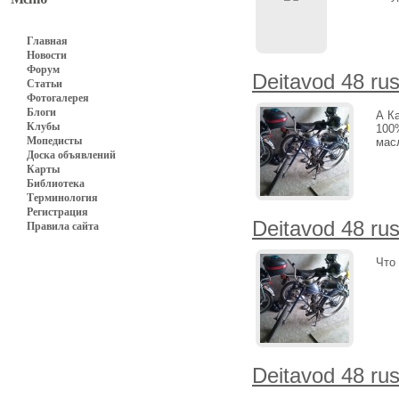
Главная
Новости
Форум
Deitavod 48 ru
Статьи
Фотогалерея
Блоги
А К
Клубы
100
Мопедисты
мас
Доска объявлений
Карты
Библиотека
Терминология
Регистрация
Deitavod 48 ru
Правила сайта
Что 
Deitavod 48 ru