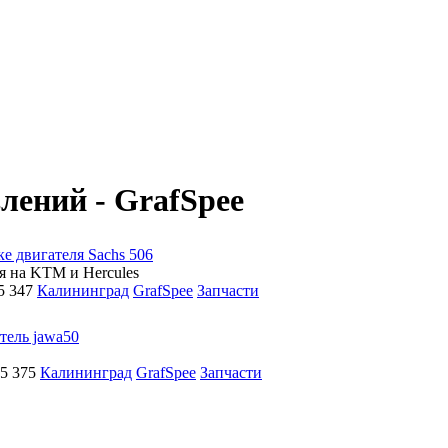
лений - GrafSpee
е двигателя Sachs 506
я на KTM и Hercules
5
347
Калининград
GrafSpee
Запчасти
тель jawa50
25
375
Калининград
GrafSpee
Запчасти