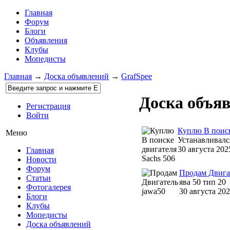
Главная
Форум
Блоги
Объявления
Клубы
Мопедисты
Главная
→
Доска объявлений
→
GrafSpee
Доска объяв
Регистрация
Войти
Куплю В поиск
Меню
Устанавливалс
30 августа 202
Главная
Новости
Форум
Продам Двига
Статьи
ява 50 тип 20
Фотогалерея
30 августа 20
Блоги
Клубы
Мопедисты
Доска объявлений