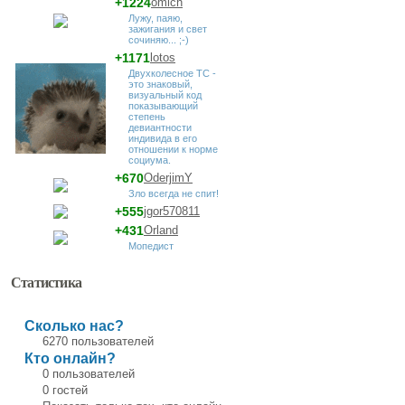
+1224
omich
Лужу, паяю,
зажигания и свет
сочиняю... ;-)
+1171
lotos
Двухколесное ТС -
это знаковый,
визуальный код
показывающий
степень
девиантности
индивида в его
отношении к норме
социума.
+670
OderjimY
Зло всегда не спит!
+555
jgor570811
+431
Orland
Мопедист
Статистика
Сколько нас?
6270 пользователей
Кто онлайн?
0 пользователей
0 гостей