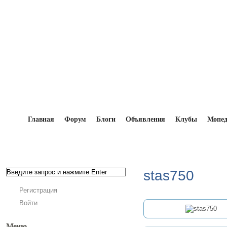
Главная
Форум
Блоги
Объявления
Клубы
Мопе
Главная
→
Мопедисты
→
stas750
stas750
Регистрация
Войти
Меню