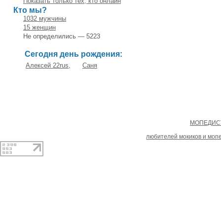
Показать только тех, кто онлайн
Кто мы?
1032 мужчины
15 женщин
Не определились — 5223
Сегодня день рождения:
Алексей 22rus
,
Саня
Copyright
МОПЕДИСТ
При копировании материал
любителей мокиков и моп