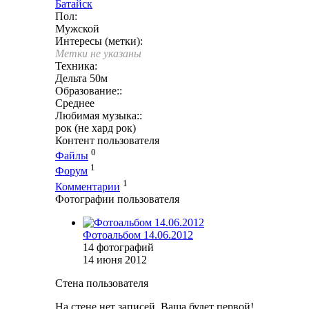
Батайск
Пол:
Мужской
Интересы (метки):
Метки не указаны
Техника:
Дельта 50м
Образование::
Среднее
Любимая музыка::
рок (не хард рок)
Контент пользователя
0
Файлы
1
Форум
1
Комментарии
Фотографии пользователя
Фотоальбом 14.06.2012
14 фотографий
14 июня 2012
Стена пользователя
На стене нет записей. Ваша будет первой!