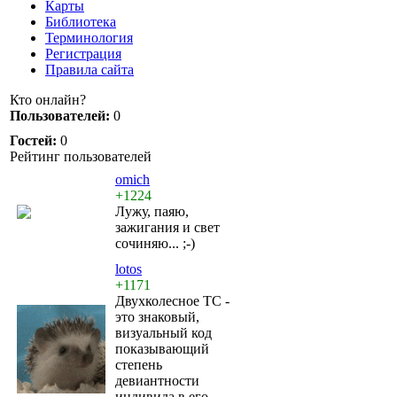
Карты
Библиотека
Терминология
Регистрация
Правила сайта
Кто онлайн?
Пользователей:
0
Гостей:
0
Рейтинг пользователей
omich
+1224
Лужу, паяю,
зажигания и свет
сочиняю... ;-)
lotos
+1171
Двухколесное ТС -
это знаковый,
визуальный код
показывающий
степень
девиантности
индивида в его