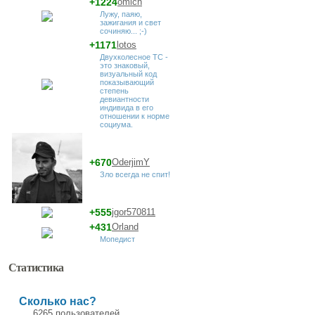
+1224
omich
Лужу, паяю,
зажигания и свет
сочиняю... ;-)
+1171
lotos
Двухколесное ТС -
это знаковый,
визуальный код
показывающий
степень
девиантности
индивида в его
отношении к норме
социума.
+670
OderjimY
Зло всегда не спит!
+555
jgor570811
+431
Orland
Мопедист
Статистика
Сколько нас?
6265 пользователей