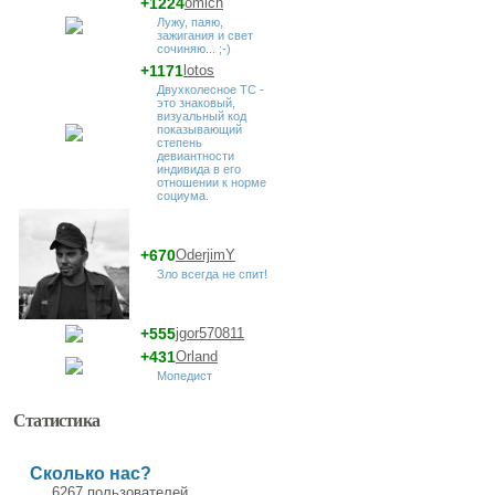
+1224
omich
Лужу, паяю,
зажигания и свет
сочиняю... ;-)
+1171
lotos
Двухколесное ТС -
это знаковый,
визуальный код
показывающий
степень
девиантности
индивида в его
отношении к норме
социума.
+670
OderjimY
Зло всегда не спит!
+555
jgor570811
+431
Orland
Мопедист
Статистика
Сколько нас?
6267 пользователей