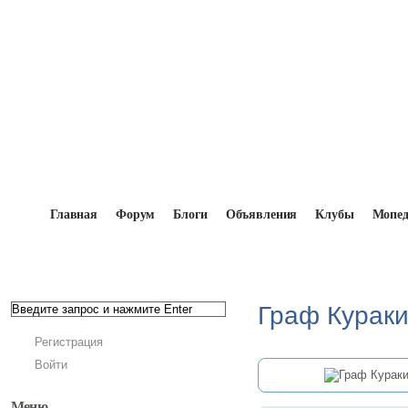
Главная
Форум
Блоги
Объявления
Клубы
Мопе
Главная
→
Мопедисты
→
Граф Куракин
Граф Курак
Регистрация
Войти
Меню