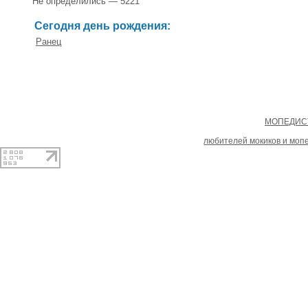
Не определились — 5221
Сегодня день рождения:
Ранец
Copyright
МОПЕДИСТ
При копировании материал
любителей мокиков и моп