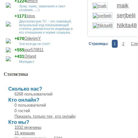
+1224
omich
maik
Лужу, паяю, зажигания и свет
сочиняю... ;-)
serjbelii
+1171
lotos
Двухколесное ТС - это знаковый,
Nikita48
визуальный код показывающий
степень девиантности индивида в
его отношении к норме социума.
+670
OderjimY
Страницы:
1
2
Сле
Зло всегда не спит!
+555
jgor570811
+431
Orland
Мопедист
Статистика
Сколько нас?
6268 пользователей
Кто онлайн?
0 пользователей
0 гостей
Показать только тех, кто онлайн
Кто мы?
1032 мужчины
15 женщин