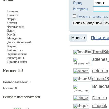
Город
Интересы
Главная
Новости
Показать только тех,
Форум
Статьи
Фотогалерея
Блоги
Клубы
Новые
Позитив
Мопедисты
Доска объявлений
Карты
Библиотека
TeredBit
Терминология
Регистрация
adlenes_
Правила сайта
delerem
Кто онлайн?
diman4
Пользователей:
0
Вячесл
Гостей:
0
Рейтинг пользователей
Dim_ka
sinoptik