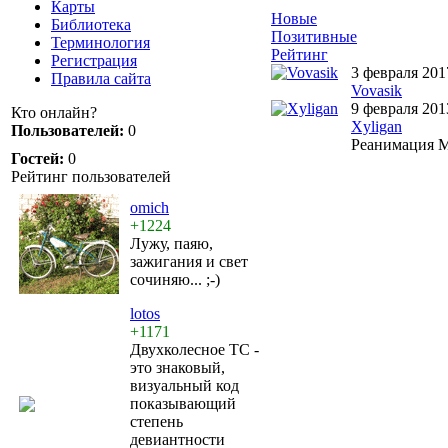
Карты
Новые
Библиотека
Позитивные
Терминология
Рейтинг
Регистрация
3 февраля 201
Правила сайта
Vovasik
9 февраля 201
Кто онлайн?
Xyligan
Пользователей:
0
Реанимация М
Гостей:
0
Рейтинг пользователей
omich
+1224
Лужу, паяю,
зажигания и свет
сочиняю... ;-)
lotos
+1171
Двухколесное ТС -
это знаковый,
визуальный код
показывающий
степень
девиантности