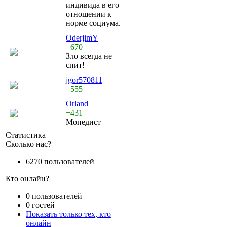
индивида в его
отношении к
норме социума.
OderjimY
+670
Зло всегда не
спит!
jgor570811
+555
Orland
+431
Мопедист
Статистика
Сколько нас?
6270 пользователей
Кто онлайн?
0 пользователей
0 гостей
Показать только тех, кто
онлайн