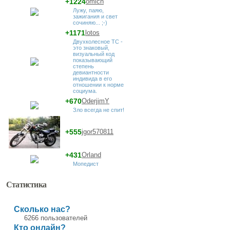
+1224
omich
Лужу, паяю,
зажигания и свет
сочиняю... ;-)
+1171
lotos
Двухколесное ТС -
это знаковый,
визуальный код
показывающий
степень
девиантности
индивида в его
отношении к норме
социума.
+670
OderjimY
Зло всегда не спит!
+555
jgor570811
+431
Orland
Мопедист
Статистика
Сколько нас?
6266 пользователей
Кто онлайн?