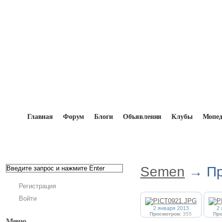
Главная
Форум
Блоги
Объявления
Клубы
Мопе
Главная
→
Мопедисты
→
Semen
→
Фотоальбом
Semen
→ Пр
Регистрация
Войти
2 января 2013
2
Просмотров:
355
Про
Меню