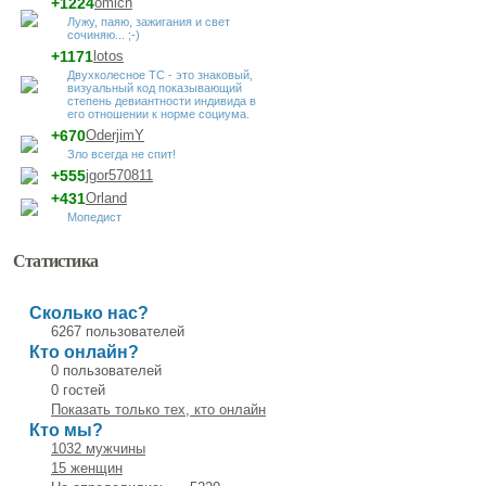
+1224
omich
Лужу, паяю, зажигания и свет
сочиняю... ;-)
+1171
lotos
Двухколесное ТС - это знаковый,
визуальный код показывающий
степень девиантности индивида в
его отношении к норме социума.
+670
OderjimY
Зло всегда не спит!
+555
jgor570811
+431
Orland
Мопедист
Статистика
Сколько нас?
6267 пользователей
Кто онлайн?
0 пользователей
0 гостей
Показать только тех, кто онлайн
Кто мы?
1032 мужчины
15 женщин