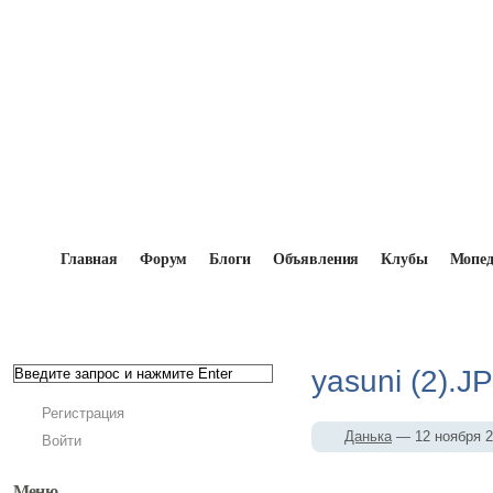
Главная
Форум
Блоги
Объявления
Клубы
Мопе
Главная
→
Мопедисты
→
Данька
→
Фотоальбом
yasuni (2).J
Регистрация
Данька
— 12 ноября 
Войти
Меню