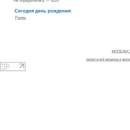
Не определились — 5220
Сегодня день рождения:
Ранец
Copyright
МОПЕДИСТ
При копировании материал
любителей мокиков и моп