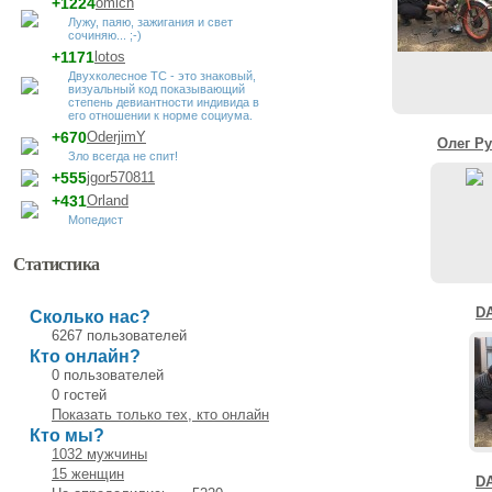
+1224
omich
Лужу, паяю, зажигания и свет
сочиняю... ;-)
+1171
lotos
Двухколесное ТС - это знаковый,
визуальный код показывающий
степень девиантности индивида в
его отношении к норме социума.
+670
OderjimY
Олег Р
Зло всегда не спит!
+555
jgor570811
+431
Orland
Мопедист
Статистика
D
Сколько нас?
6267 пользователей
Кто онлайн?
0 пользователей
0 гостей
Показать только тех, кто онлайн
Кто мы?
1032 мужчины
15 женщин
D