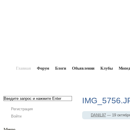
Главная
Форум
Блоги
Объявления
Клубы
Мопе
Главная
→
Мопедисты
→
DANIL97
→
Фотоальбо
IMG_5756.J
Регистрация
DANIL97
— 19 октябр
Войти
Меню