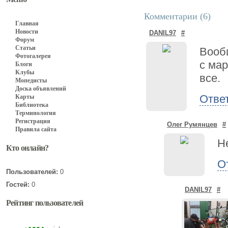
Комментарии (
6
)
Главная
Новости
DANIL97
#
Форум
Статьи
Вооб
Фотогалерея
с мар
Блоги
Клубы
все.
Мопедисты
Доска объявлений
Отве
Карты
Библиотека
Терминология
Регистрация
Олег Румянцев
#
Правила сайта
Н
Кто онлайн?
О
Пользователей:
0
Гостей:
0
DANIL97
#
Рейтинг пользователей