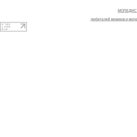
Copyright
МОПЕДИСТ
При копировании материал
любителей мокиков и моп