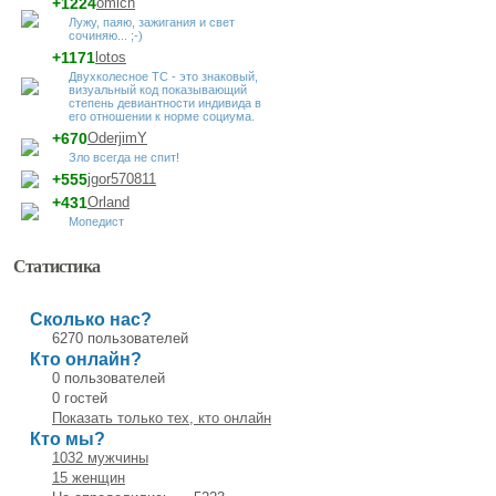
+1224
omich
Лужу, паяю, зажигания и свет
сочиняю... ;-)
+1171
lotos
Двухколесное ТС - это знаковый,
визуальный код показывающий
степень девиантности индивида в
его отношении к норме социума.
+670
OderjimY
Зло всегда не спит!
+555
jgor570811
+431
Orland
Мопедист
Статистика
Сколько нас?
6270 пользователей
Кто онлайн?
0 пользователей
0 гостей
Показать только тех, кто онлайн
Кто мы?
1032 мужчины
15 женщин