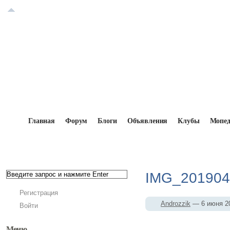
Главная
Форум
Блоги
Объявления
Клубы
Мопе
Главная
→
Мопедисты
→
Androzzik
→
Фотоальб
IMG_201904
Регистрация
Androzzik
— 6 июня 
Войти
Меню