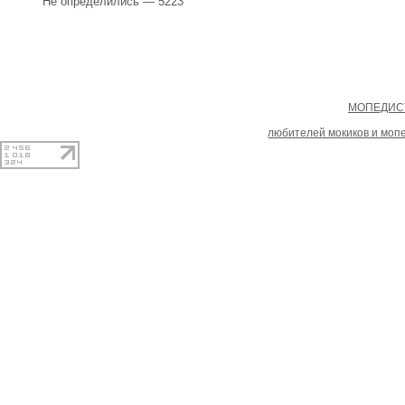
Не определились — 5223
Copyright
МОПЕДИСТ
При копировании материал
любителей мокиков и моп