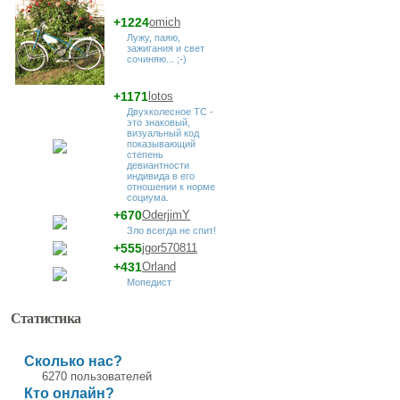
+1224
omich
Лужу, паяю,
зажигания и свет
сочиняю... ;-)
+1171
lotos
Двухколесное ТС -
это знаковый,
визуальный код
показывающий
степень
девиантности
индивида в его
отношении к норме
социума.
+670
OderjimY
Зло всегда не спит!
+555
jgor570811
+431
Orland
Мопедист
Статистика
Сколько нас?
6270 пользователей
Кто онлайн?