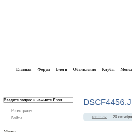
Главная
Форум
Блоги
Объявления
Клубы
Мопе
Главная
→
Мопедисты
→
rostislav
→
Фотоальбо
DSCF4456.
Регистрация
rostislav
— 20 октябр
Войти
Меню