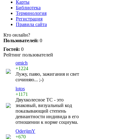
Карты
Библиотека
Терминология
Регистрация
Правила сайта
Кто онлайн?
Пользователей:
0
Гостей:
0
Рейтинг пользователей
omich
+1224
Лужу, паяю, зажигания и свет
сочиняю... ;-)
lotos
+1171
Двухколесное ТС - это
знаковый, визуальный код
показывающий степень
девиантности индивида в его
отношении к норме социума.
OderjimY
+670