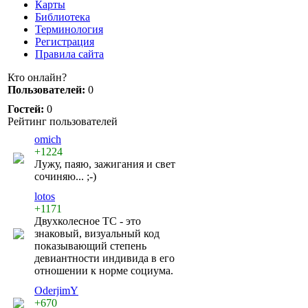
Карты
Библиотека
Терминология
Регистрация
Правила сайта
Кто онлайн?
Пользователей:
0
Гостей:
0
Рейтинг пользователей
omich
+1224
Лужу, паяю, зажигания и свет
сочиняю... ;-)
lotos
+1171
Двухколесное ТС - это
знаковый, визуальный код
показывающий степень
девиантности индивида в его
отношении к норме социума.
OderjimY
+670