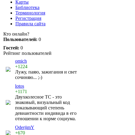
Карты
Библиотека
Терминология
Регистрация
Правила сайта
Кто онлайн?
Пользователей:
0
Гостей:
0
Рейтинг пользователей
omich
+1224
Лужу, паяю, зажигания и свет
сочиняю... ;-)
lotos
+1171
Двухколесное ТС - это
знаковый, визуальный код
показывающий степень
девиантности индивида в его
отношении к норме социума.
OderjimY
+670