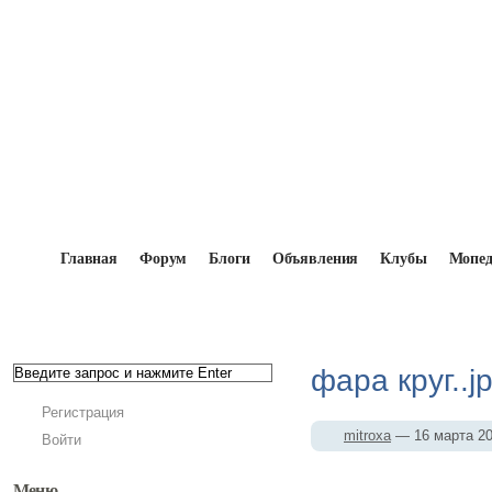
Главная
Форум
Блоги
Объявления
Клубы
Мопе
Главная
→
Мопедисты
→
mitroxa
→
Фотоальбом
фара круг..j
Регистрация
mitroxa
— 16 марта 2
Войти
Меню