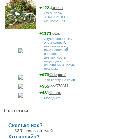
+1224
omich
Лужу, паяю,
зажигания и свет
сочиняю... ;-)
+1171
lotos
Двухколесное ТС -
это знаковый,
визуальный код
показывающий
степень
девиантности
индивида в его
отношении к норме
социума.
+670
OderjimY
Зло всегда не спит!
+555
jgor570811
+431
Orland
Мопедист
Статистика
Сколько нас?
6270 пользователей
Кто онлайн?