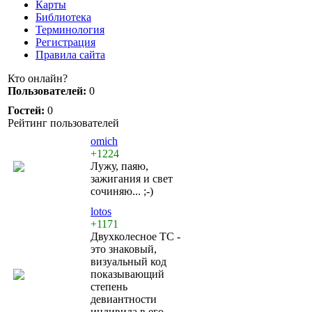
Карты
Библиотека
Терминология
Регистрация
Правила сайта
Кто онлайн?
Пользователей:
0
Гостей:
0
Рейтинг пользователей
omich
+1224
Лужу, паяю,
зажигания и свет
сочиняю... ;-)
lotos
+1171
Двухколесное ТС -
это знаковый,
визуальный код
показывающий
степень
девиантности
индивида в его