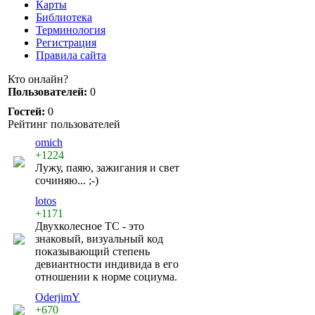
Карты
Библиотека
Терминология
Регистрация
Правила сайта
Кто онлайн?
Пользователей:
0
Гостей:
0
Рейтинг пользователей
omich
+1224
Лужу, паяю, зажигания и свет
сочиняю... ;-)
lotos
+1171
Двухколесное ТС - это
знаковый, визуальный код
показывающий степень
девиантности индивида в его
отношении к норме социума.
OderjimY
+670