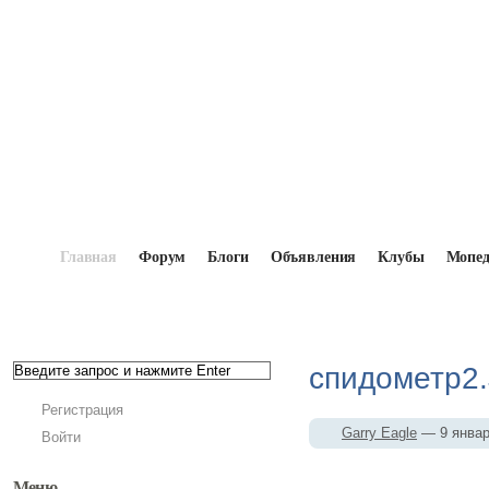
Главная
Форум
Блоги
Объявления
Клубы
Мопе
Главная
→
Мопедисты
→
Garry Eagle
→
Фотоаль
спидометр2
Регистрация
Garry Eagle
— 9 янва
Войти
Меню