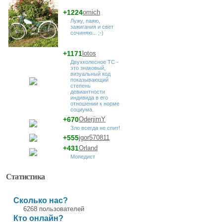
+1224
omich
Лужу, паяю,
зажигания и свет
сочиняю... ;-)
+1171
lotos
Двухколесное ТС -
это знаковый,
визуальный код
показывающий
степень
девиантности
индивида в его
отношении к норме
социума.
+670
OderjimY
Зло всегда не спит!
+555
jgor570811
+431
Orland
Мопедист
Статистика
Сколько нас?
6268 пользователей
Кто онлайн?