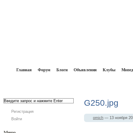
Главная
Форум
Блоги
Объявления
Клубы
Мопе
Главная
→
Мопедисты
→
omich
→
Фотоальбомы
G250.jpg
Регистрация
omich
— 13 ноября 2
Войти
Меню