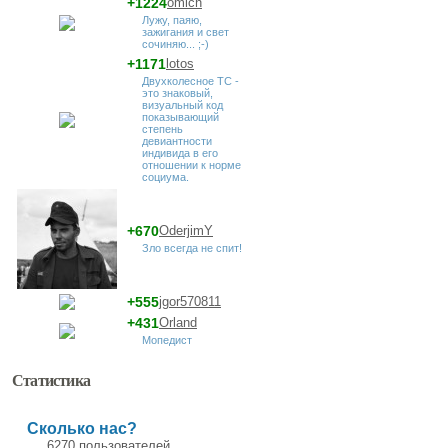
+1224
omich
Лужу, паяю,
зажигания и свет
сочиняю... ;-)
+1171
lotos
Двухколесное ТС -
это знаковый,
визуальный код
показывающий
степень
девиантности
индивида в его
отношении к норме
социума.
+670
OderjimY
Зло всегда не спит!
+555
jgor570811
+431
Orland
Мопедист
Статистика
Сколько нас?
6270 пользователей