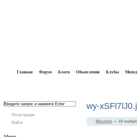
Главная
Форум
Блоги
Объявления
Клубы
Мопе
Главная
→
Мопедисты
→
Мослитр
→
Фотоальб
wy-xSFl7lJ0.
Регистрация
Мослитр
— 18 ноября
Войти
Меню