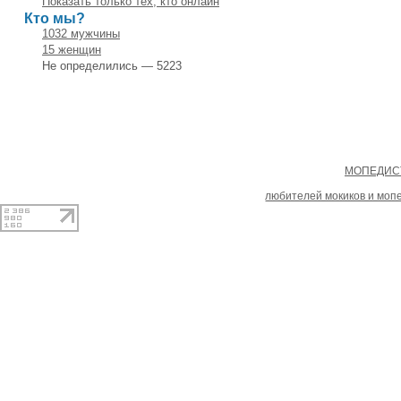
Показать только тех, кто онлайн
Кто мы?
1032 мужчины
15 женщин
Не определились — 5223
Copyright
МОПЕДИСТ
При копировании материал
любителей мокиков и моп