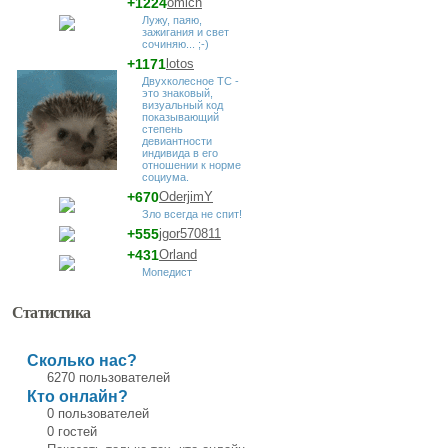
+1224
omich
Лужу, паяю,
зажигания и свет
сочиняю... ;-)
+1171
lotos
Двухколесное ТС -
это знаковый,
визуальный код
показывающий
степень
девиантности
индивида в его
отношении к норме
социума.
+670
OderjimY
Зло всегда не спит!
+555
jgor570811
+431
Orland
Мопедист
Статистика
Сколько нас?
6270 пользователей
Кто онлайн?
0 пользователей
0 гостей