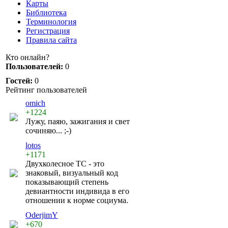
Карты
Библиотека
Терминология
Регистрация
Правила сайта
Кто онлайн?
Пользователей:
0
Гостей:
0
Рейтинг пользователей
omich
+1224
Лужу, паяю, зажигания и свет
сочиняю... ;-)
lotos
+1171
Двухколесное ТС - это
знаковый, визуальный код
показывающий степень
девиантности индивида в его
отношении к норме социума.
OderjimY
+670