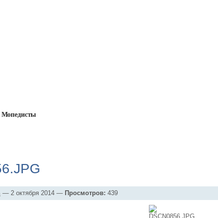
Мопедисты
→
Фотоальбомы
→
Продаю
→
DSCN0856.JPG
6.JPG
в
— 2 октября 2014 —
Просмотров:
439