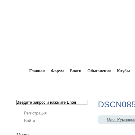
Главная
Форум
Блоги
Объявления
Клубы
Главная
→
Мопедисты
→
Олег Румянцев
DSCN085
Регистрация
Олег Румянце
Войти
Меню