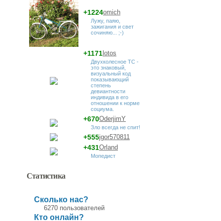
+1224
omich
Лужу, паяю,
зажигания и свет
сочиняю... ;-)
+1171
lotos
Двухколесное ТС -
это знаковый,
визуальный код
показывающий
степень
девиантности
индивида в его
отношении к норме
социума.
+670
OderjimY
Зло всегда не спит!
+555
jgor570811
+431
Orland
Мопедист
Статистика
Сколько нас?
6270 пользователей
Кто онлайн?