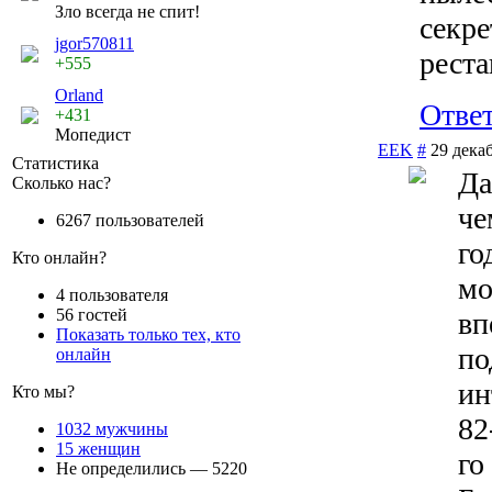
Зло всегда не спит!
секре
jgor570811
рест
+555
Orland
Отве
+431
Мопедист
EEK
#
29 декаб
Статистика
Да
Сколько нас?
че
6267 пользователей
го
Кто онлайн?
мо
4 пользователя
56 гостей
вп
Показать только тех, кто
по
онлайн
ин
Кто мы?
82
1032 мужчины
15 женщин
го
Не определились — 5220