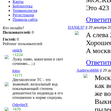
Карты
Библиотека
Это 423
Терминология
Регистрация
Ответит
Правила сайта
DANIL97
#
29 декабря 2
Кто онлайн?
Пользователей:
0
А слева 
Гостей:
0
Хорошее
Рейтинг пользователей
А москв
omich
+1224
Лужу, паяю, зажигания и свет
Ответит
сочиняю... ;-)
Andrews6666
#
29 д
lotos
+1171
Москв
Двухколесное ТС - это
как в
знаковый, визуальный код
показывающий степень
же во
девиантности индивида в его
отношении к норме социума.
Выкин
OderjimY
пыле
+670