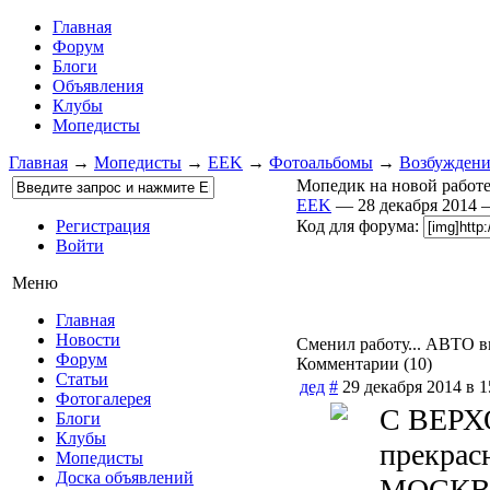
Главная
Форум
Блоги
Объявления
Клубы
Мопедисты
Главная
→
Мопедисты
→
EEK
→
Фотоальбомы
→
Возбуждени
Мопедик на новой работе
EEK
— 28 декабря 2014
Регистрация
Код для форума:
Войти
Меню
Главная
Новости
Сменил работу... АВТО 
Форум
Комментарии (
10
)
Статьи
дед
#
29 декабря 2014 в 1
Фотогалерея
С ВЕРХ
Блоги
Клубы
прекрас
Мопедисты
Доска объявлений
МОСКВ