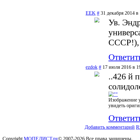
EEK
#
31 декабря 2014 в 
Ув. Энд
универса
СССР!),
Ответит
ezdok
#
17 июля 2016 в 1
..426 й 
солидоло
Изображение 
увидеть ориги
Ответит
Добавить комментарий
R
Copyright
МОПЕДИСТ.ру
© 2007-2026 Все права защищены.