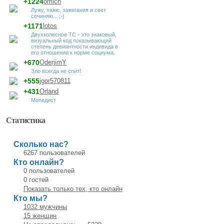
+1224
omich
Лужу, паяю, зажигания и свет
сочиняю... ;-)
+1171
lotos
Двухколесное ТС - это знаковый,
визуальный код показывающий
степень девиантности индивида в
его отношении к норме социума.
+670
OderjimY
Зло всегда не спит!
+555
jgor570811
+431
Orland
Мопедист
Статистика
Сколько нас?
6267 пользователей
Кто онлайн?
0 пользователей
0 гостей
Показать только тех, кто онлайн
Кто мы?
1032 мужчины
15 женщин