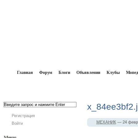
Главная
Форум
Блоги
Объявления
Клубы
Мопе
Главная
→
Мопедисты
→
МЕХАНИК
→
Фотоальб
x_84ee3bf2.jpg
x_84ee3bf2.
Регистрация
МЕХАНИК
— 24 февр
Войти
Меню