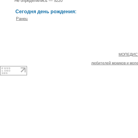
Не определились — 5220
Сегодня день рождения:
Ранец
Copyright
МОПЕДИСТ
При копировании материал
любителей мокиков и моп