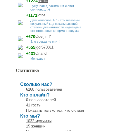
+1224
omich
Лужу, паяю, зажигания и свет
сочиняю... ;-)
+1171
lotos
Двухколесное ТС - это знаковый,
визуальный код показывающий
степень девиантности индивида в
его отношении к норме социума.
+670
OderjimY
Зло всегда не спит!
+555
jgor570811
+431
Orland
Мопедист
Статистика
Сколько нас?
6268 пользователей
Кто онлайн?
0 пользователей
41 гость
Показать только тех, кто онлайн
Кто мы?
1032 мужчины
15 женщин