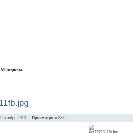
Мопедисты
оальбомы
→
Новый двигатель F-50 (комплект для установки 
11fb.jpg
 октября 2013 —
Просмотров:
838