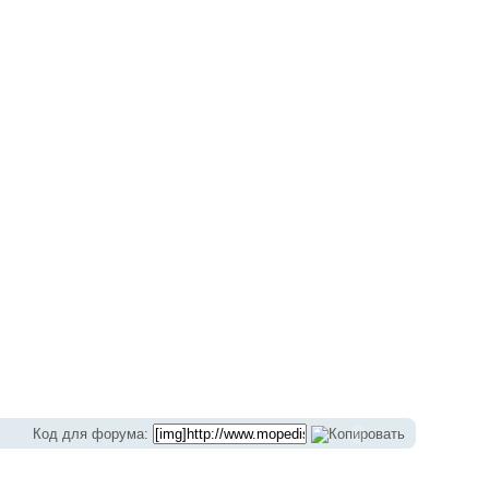
на велосипед.
→
ddf7971611fb.jpg
Код для форума: