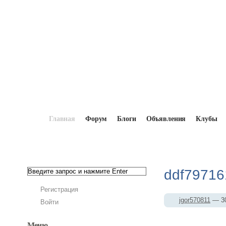
Главная
Форум
Блоги
Объявления
Клубы
Главная
→
Мопедисты
→
jgor570811
→
Фот
ddf79716
Регистрация
jgor570811
— 30
Войти
Меню