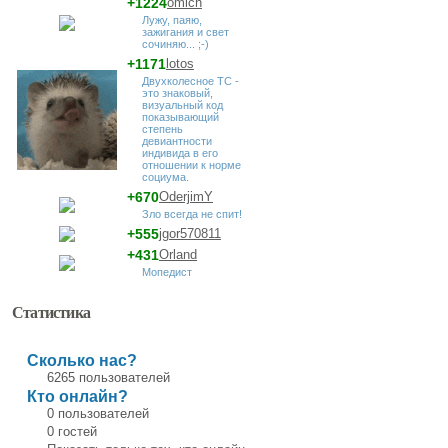
+1224
omich
Лужу, паяю,
зажигания и свет
сочиняю... ;-)
+1171
lotos
Двухколесное ТС -
это знаковый,
визуальный код
показывающий
степень
девиантности
индивида в его
отношении к норме
социума.
+670
OderjimY
Зло всегда не спит!
+555
jgor570811
+431
Orland
Мопедист
Статистика
Сколько нас?
6265 пользователей
Кто онлайн?
0 пользователей
0 гостей