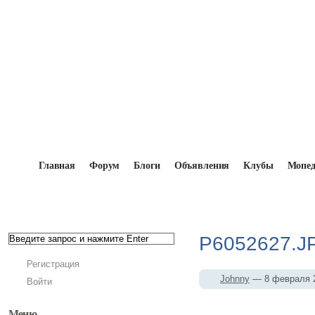
Главная
Форум
Блоги
Объявления
Клубы
Мопе
Главная
→
Мопедисты
→
Johnny
→
Фотоальбо
P6052627.J
Регистрация
Johnny
— 8 февраля 
Войти
Меню