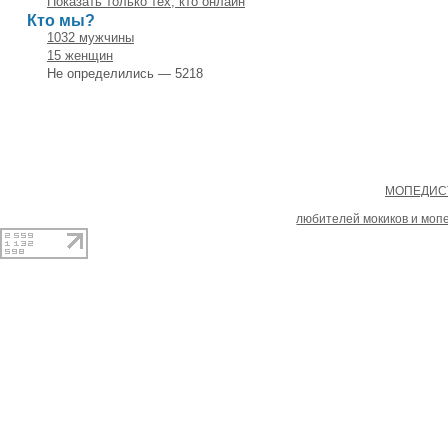
Показать только тех, кто онлайн
Кто мы?
1032 мужчины
15 женщин
Не определились — 5218
Copyright
МОПЕДИСТ
При копировании материал
любителей мокиков и моп