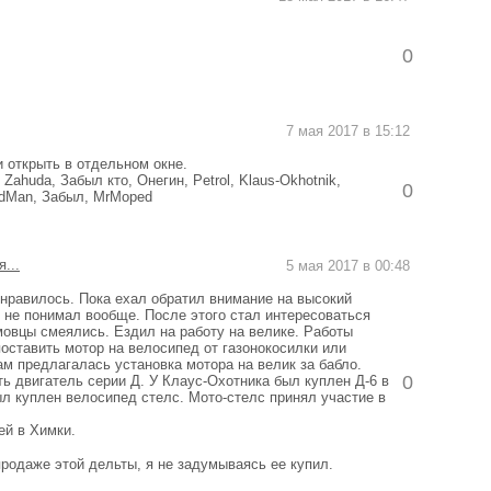
0
7 мая 2017 в 15:12
 открыть в отдельном окне.
Zahuda, Забыл кто, Онегин, Petrol, Klaus-Okhotnik,
0
mdMan, Забыл, MrMoped
...
5 мая 2017 в 00:48
понравилось. Пока ехал обратил внимание на высокий
о не понимал вообще. После этого стал интересоваться
овцы смеялись. Ездил на работу на велике. Работы
поставить мотор на велосипед от газонокосилки или
ам предлагалась установка мотора на велик за бабло.
0
ть двигатель серии Д. У Клаус-Охотника был куплен Д-6 в
ыл куплен велосипед стелс. Мото-стелс принял участие в
ей в Химки.
продаже этой дельты, я не задумываясь ее купил.