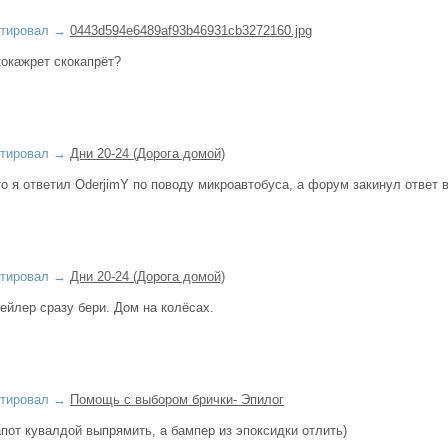
тировал
→
0443d594e6489af93b46931cb3272160.jpg
окажрет скокапрёт?
тировал
→
Дни 20-24 (Дорога домой)
о я ответил OderjimY по поводу микроавтобуса, а форум закинул ответ в
тировал
→
Дни 20-24 (Дорога домой)
ейлер сразу бери. Дом на колёсах.
тировал
→
Помощь с выбором брички- Эпилог
пот кувалдой выпрямить, а бампер из эпоксидки отлить)