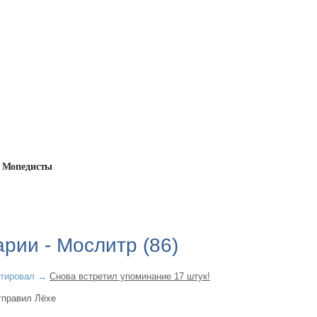
Мопедисты
литр
рии - Мослитр (86)
тировал
→
Снова встретил упоминание 17 штук!
тправил Лёхе