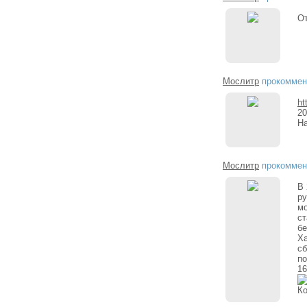
От
Мослитр
прокоммен
ht
20
Ha
Мослитр
прокоммен
В 
ру
мо
ст
бе
Ха
сб
по
16
Ко