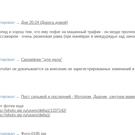
тировал
→
Дни 20-24 (Дорога домой)
пед и хорош тем, что ему пофиг на машинный трафик - он везде пролез
ссажиром - очень резиновая рама (при манёврах в междурядье зад занос
тировал
→
Скрэмблер "для дела"
тобат не докапывается за внесение не зарегистрированных изменений в
тировал
→
Пост седьмой и последний - Мотодом, Дырчик, смутное время
от фотки еще
tp://photo.qip.ru/users/delta1/1337142/
tp://photo.qip.ru/users/delta1/
тировал
→
Фото-0195.jpg