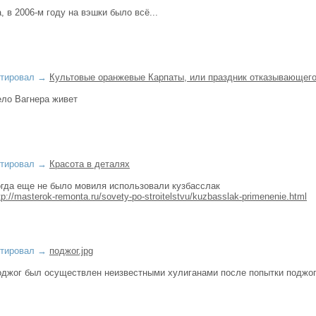
, в 2006-м году на вэшки было всё...
тировал
→
Культовые оранжевые Карпаты, или праздник отказывающего
ло Вагнера живет
тировал
→
Красота в деталях
гда еще не было мовиля использовали кузбасслак
tp://masterok-remonta.ru/sovety-po-stroitelstvu/kuzbasslak-primenenie.html
тировал
→
поджог.jpg
джог был осуществлен неизвестными хулиганами после попытки поджог