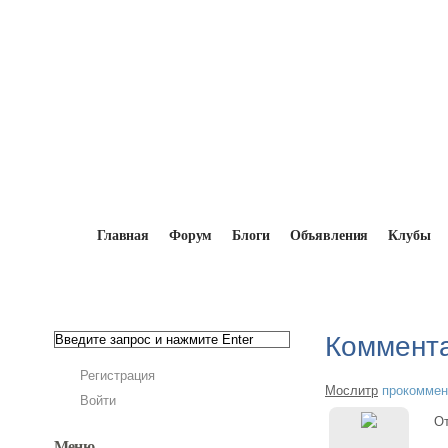
Главная
Форум
Блоги
Объявления
Клубы
Главная
→
Мослитр
→
Комментарии - Мос
Коммента
Регистрация
Мослитр
прокоммен
Войти
О
Меню