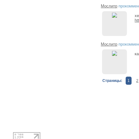
Мослитр
прокоммен
хе
ht
Мослитр
прокоммен
ка
Страницы:
1
2
При копировании ма