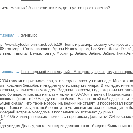
 чего маятник? А спереди так и будет пустое пространство?
тировал
→
dyr4ik.jpg
tp://www.fayloobmennik.net/6976229
Полный размер. Ссылку скопировать и
08 год март. Слева направо: Артем Hrunov-Lipton, LeoScan, Денис Delta1, 
mmer, Immortal, Белка, Kenny, Мослитр, Забыл, Забыл, Забыл, Тима A
тировал
→
Пост седьмой и последний - Мотодом, Дырчик, смутное время
2004 году мне приснился сон, что я еду на работу на мопеде. Мне это 
ль, красный бензобак и квадратную головку цилиндра. В мопедах ничег
педами, и пришел на мотодом. Задавал вопросы, над которыми мотодом
ало больше, и поездки начали утомлять (50-70км в день). Пришла идея 
нзопилы (комет в 2005 году еще не было). Нашел такой сайт дырчик, и т
ммер сказал, что такие моторы на велики не ставят, и посоветовал иска
оре. Выяснилось, что мой велик для установки мотора не подходит, и б
следней встрече мотодома и последующих встречах дырчика.
.07.2006 Хаммер попросил помочь с перегонкой Дельты av1234 из Сокол
гда увидел Дельту, узнал мопед из далекого сна. Увидев объявление о 