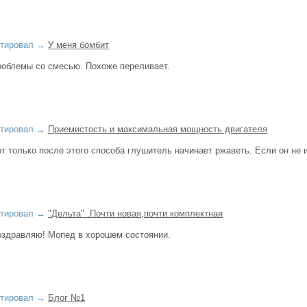
тировал
→
У меня бомбит
облемы со смесью. Похоже переливает.
тировал
→
Приемистость и максимальная мощность двигателя
т только после этого способа глушитель начинает ржаветь. Если он не и
тировал
→
"Дельта" .Почти новая,почти комплектная
здравляю! Мопед в хорошем состоянии.
тировал
→
Блог №1