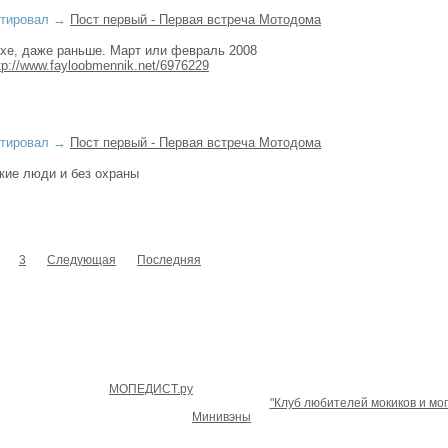
тировал
→
Пост первый - Первая встреча Мотодома
хе, даже раньше. Март или февраль 2008
tp://www.fayloobmennik.net/6976229
тировал
→
Пост первый - Первая встреча Мотодома
кие люди и без охраны
3
Следующая
Последняя
Copyright
МОПЕДИСТ.ру
© 2007-2026 Все права защищены.
териалов с нашего сайта, активная ссылка на
"Клуб любителей мокиков и мо
Новые
Минивэны
Тойота.