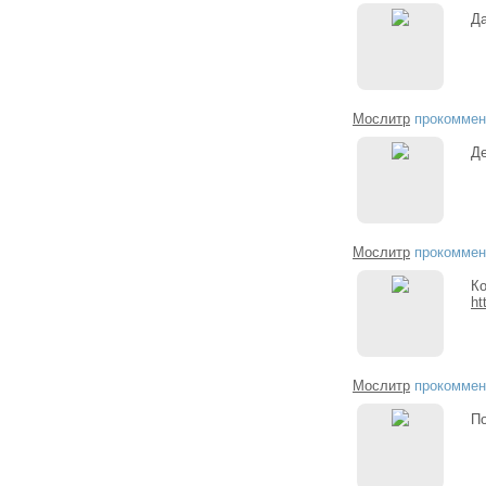
Да
Мослитр
прокоммен
Де
Мослитр
прокоммен
Ко
ht
Мослитр
прокоммен
По