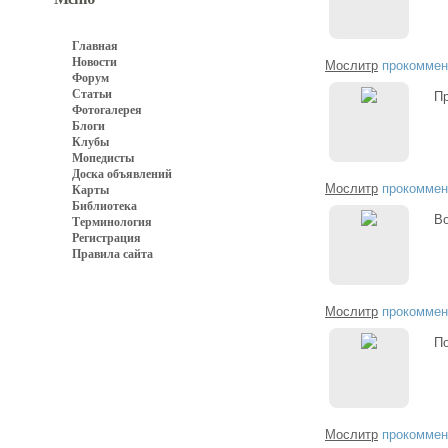
Главная
Новости
Мослитр
прокоммен
Форум
Статьи
Пр
Фотогалерея
Блоги
Клубы
Мопедисты
Доска объявлений
Мослитр
прокоммен
Карты
Библиотека
Во
Терминология
Регистрация
Правила сайта
Мослитр
прокоммен
По
Мослитр
прокоммен