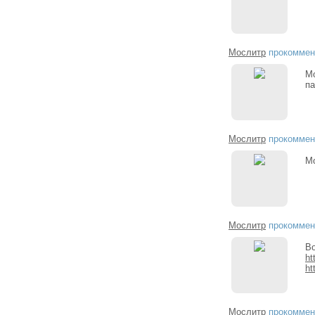
Мослитр
прокоммен
Мо
па
Мослитр
прокоммен
Мо
Мослитр
прокоммен
В
ht
ht
Мослитр
прокоммен